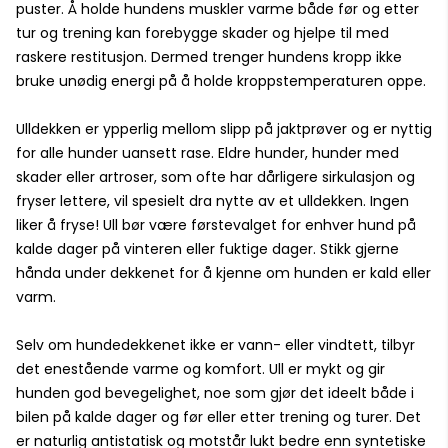
puster. Å holde hundens muskler varme både før og etter
tur og trening kan forebygge skader og hjelpe til med
raskere restitusjon. Dermed trenger hundens kropp ikke
bruke unødig energi på å holde kroppstemperaturen oppe.
Ulldekken er ypperlig mellom slipp på jaktprøver og er nyttig
for alle hunder uansett rase. Eldre hunder, hunder med
skader eller artroser, som ofte har dårligere sirkulasjon og
fryser lettere, vil spesielt dra nytte av et ulldekken. Ingen
liker å fryse! Ull bør være førstevalget for enhver hund på
kalde dager på vinteren eller fuktige dager. Stikk gjerne
hånda under dekkenet for å kjenne om hunden er kald eller
varm.
Selv om hundedekkenet ikke er vann- eller vindtett, tilbyr
det enestående varme og komfort. Ull er mykt og gir
hunden god bevegelighet, noe som gjør det ideelt både i
bilen på kalde dager og før eller etter trening og turer. Det
er naturlig antistatisk og motstår lukt bedre enn syntetiske