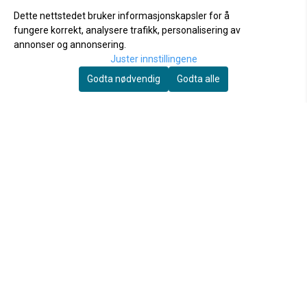
Dette nettstedet bruker informasjonskapsler for å
fungere korrekt, analysere trafikk, personalisering av
annonser og annonsering.
Juster innstillingene
Godta nødvendig
Godta alle
BAILEY - Canelana
hundeseng i 100% ull
med ...
1.598,-
Vårt mål er å lage funksjonelle og komfortable
produkter som dyr og mennesker elsker