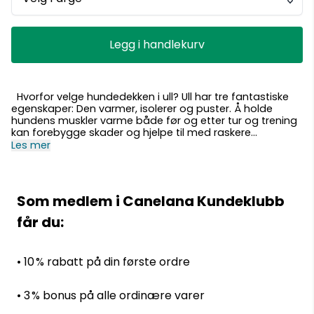
Legg i handlekurv
Hvorfor velge hundedekken i ull? Ull har tre fantastiske
egenskaper: Den varmer, isolerer og puster. Å holde
hundens muskler varme både før og etter tur og trening
kan forebygge skader og hjelpe til med raskere
restitusjon. Dermed trenger hundens kropp ikke bruke
Les mer
unødig energi på å holde kroppstemperaturen oppe.
Ulldekken er ypperlig mellom slipp på jaktprøver og er
nyttig for alle hunder uansett rase. Eldre hunder, hunder
med skader eller artroser, som ofte har dårligere
Som medlem i Canelana Kundeklubb
sirkulasjon og fryser lettere, vil spesielt dra nytte av et
ulldekken. Ingen liker å fryse! Ull bør være førstevalget for
får du:
enhver hund på kalde dager på vinteren eller fuktige
dager. Stikk gjerne hånda under dekkenet for å kjenne
om hunden er kald eller varm. Selv om
• 10 % rabatt på din første ordre
hundedekkenet ikke er vann- eller vindtett, tilbyr det
enestående varme og komfort. Ull er mykt og gir hunden
god bevegelighet, noe som gjør det ideelt både i bilen
• 3 % bonus på alle ordinære varer
på kalde dager og før eller etter trening og turer. Det er
naturlig antistatisk og motstår lukt bedre enn syntetiske