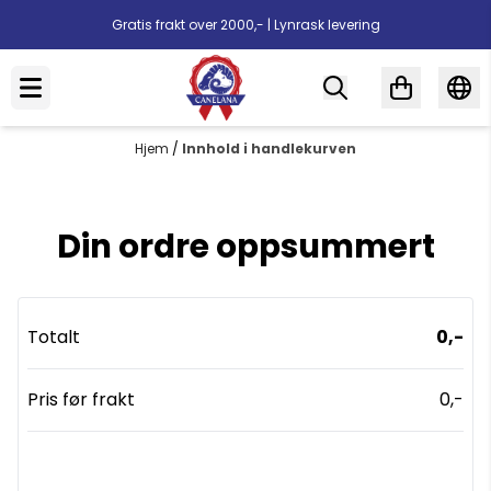
Hopp til innhold
Gratis frakt over 2000,- | Lynrask levering
Hjem
/
Innhold i handlekurven
Din ordre oppsummert
Totalt
0,-
Pris før frakt
0,-