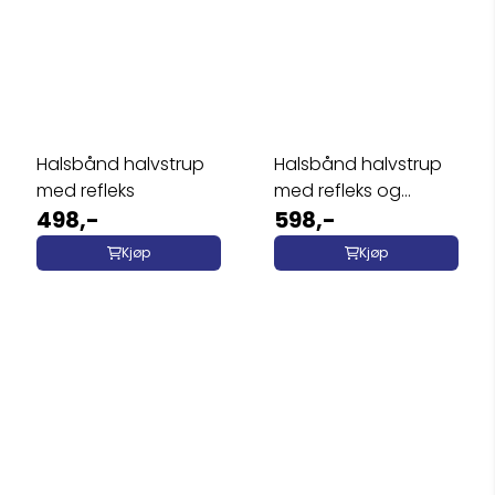
Halsbånd halvstrup
Halsbånd halvstrup
med refleks
med refleks og
498,-
broderi
598,-
Kjøp
Kjøp