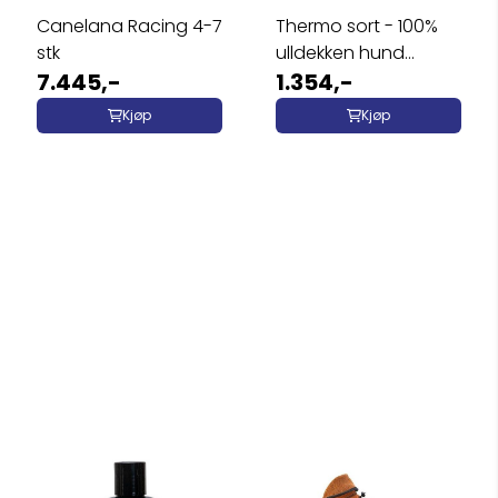
Canelana Racing 4-7
Thermo sort - 100%
stk
ulldekken hund
7.445,-
softshell ...
1.354,-
Kjøp
Kjøp