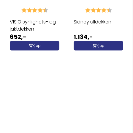
Karakter:
4.1 av 5 mulige
Karakter:
4.6 av 5 
VISIO synlighets- og
Sidney ulldekken
jaktdekken
652,-
1.134,-
Kjøp
Kjøp