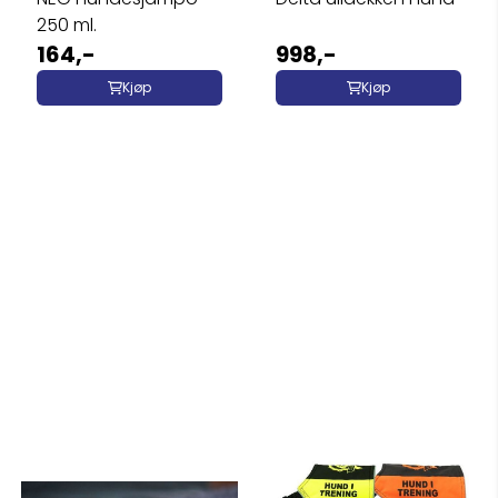
250 ml.
164,-
998,-
Kjøp
Kjøp