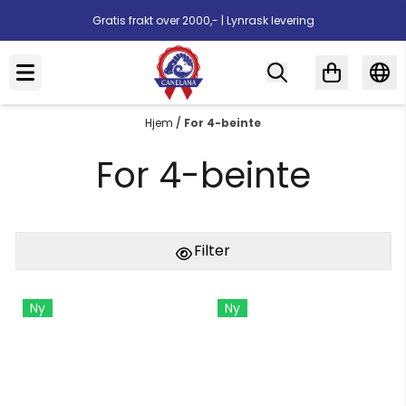
Hopp til innhold
Gratis frakt over 2000,- | Lynrask levering
Hjem
/
For 4-beinte
For 4-beinte
Filter
Ny
Ny