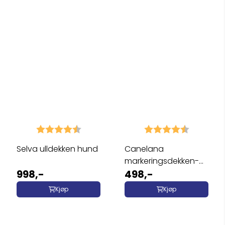
Karakter:
4.9 av 5 mulige
Karakter:
4.9 av 5 
Selva ulldekken hund
Canelana
markeringsdekken-
998,-
treningsvest hund:
498,-
hund ...
Kjøp
Kjøp