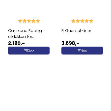
Karakter:
5.0 av 5 mulige
Karakter:
5.0 av 5 
Canelana Racing
El Gucci ull-liner
ulldekken for
sledehunder
2.190,-
3.698,-
Kjøp
Kjøp