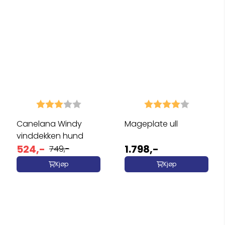
Karakter:
3.0 av 5 mulige
Karakter:
4.0 av 5 
Canelana Windy
Mageplate ull
vinddekken hund
524,-
1.798,-
749,-
Kjøp
Kjøp