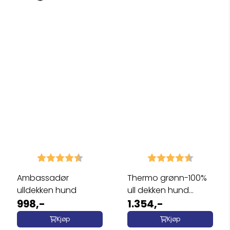
Karakter:
4.9 av 5 mulige
Karakter:
4.7 av 5 
Ambassadør
Thermo grønn-100%
ulldekken hund
ull dekken hund
998,-
softshell ...
1.354,-
Kjøp
Kjøp