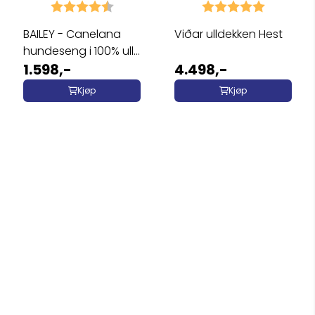
Karakter:
4.8 av 5 mulige
Karakter:
5.0 av 5 
BAILEY - Canelana
Viðar ulldekken Hest
hundeseng i 100% ull
med ...
1.598,-
4.498,-
Kjøp
Kjøp