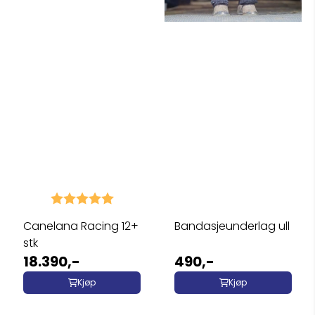
Karakter:
5.0 av 5 mulige
Canelana Racing 12+
Bandasjeunderlag ull
stk
18.390,-
490,-
Kjøp
Kjøp