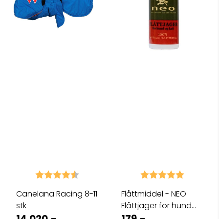
Karakter:
4.5 av 5 mulige
Karakter:
5.0 av 5 
Canelana Racing 8-11
Flåttmiddel - NEO
stk
Flåttjager for hund
14.020,-
og katt
179,-