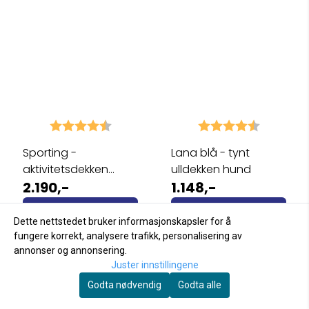
Karakter:
4.9 av 5 mulige
Karakter:
4.8 av 5 
Sporting -
Lana blå - tynt
aktivitetsdekken
ulldekken hund
hund med 100% ullfór
2.190,-
1.148,-
Kjøp
Kjøp
Dette nettstedet bruker informasjonskapsler for å
fungere korrekt, analysere trafikk, personalisering av
annonser og annonsering.
Juster innstillingene
1
2
»
Godta nødvendig
Godta alle
Viser
1
til
32
(av
59
produkter)