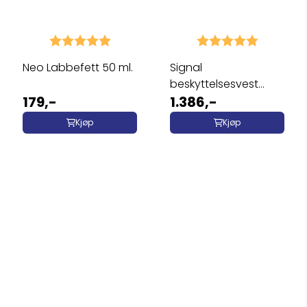
Karakter:
5.0 av 5 mulige
Karakter:
5.0 av 5 
Neo Labbefett 50 ml.
Signal
beskyttelsesvest
179,-
hund med ullfór og ...
1.386,-
Kjøp
Kjøp