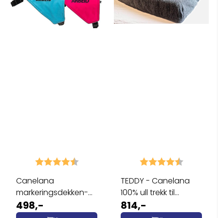
Karakter:
4.6 av 5 mulige
Karakter:
4.8 av 5 
Canelana
TEDDY - Canelana
markeringsdekken-
100% ull trekk til
treningsvest hund:
498,-
hundeseng
814,-
hund ...