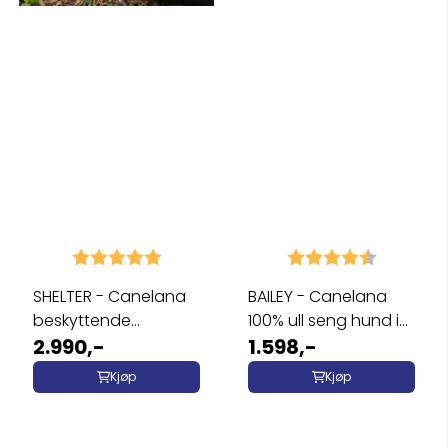
Karakter:
5.0 av 5 mulige
Karakter:
4.6 av 5 
SHELTER - Canelana
BAILEY - Canelana
beskyttende
100% ull seng hund i
vind-/varmepose ...
2.990,-
bestilt ...
1.598,-
Kjøp
Kjøp