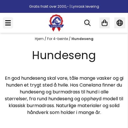
Hopp til innhold
Gratis frakt over 2000,- | Lynrask levering
Hjem
/
For 4-beinte
/
Hundeseng
Hundeseng
En god hundeseng skal vare, tåle mange vasker og gi
hunden et trygt sted å hvile. Hos Canelana finner du
hundeseng og burmadrass til hund i alle
størrelser, fra rund hundeseng og opphøyd modell til
klassisk burmadrass. Naturlige materialer og solid
håndverk som holder i mange år.