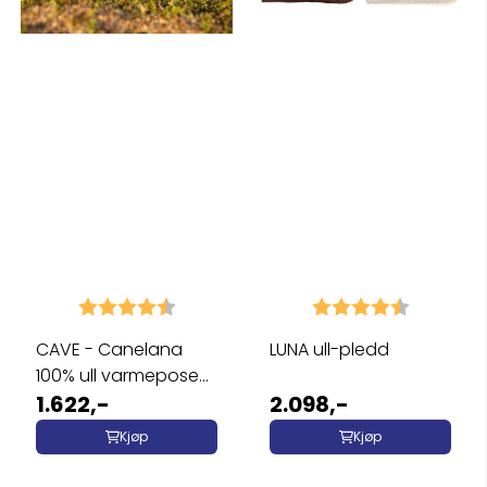
Karakter:
4.8 av 5 mulige
Karakter:
4.9 av 5 
CAVE - Canelana
LUNA ull-pledd
100% ull varmepose
hund
1.622,-
2.098,-
Kjøp
Kjøp