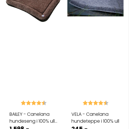
Karakter:
4.8 av 5 mulige
Karakter:
4.7 av 5 
BAILEY - Canelana
VELA - Canelana
hundeseng i 100% ull
hundeteppe i 100% ull
med ...
1.598,-
245,-