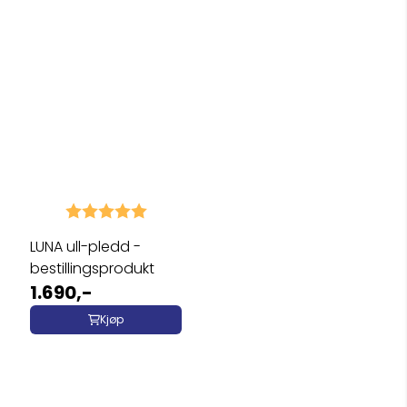
Karakter:
5.0 av 5 mulige
LUNA ull-pledd -
bestillingsprodukt
1.690,-
Kjøp