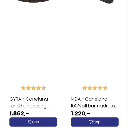
Karakter:
4.7 av 5 mulige
Karakter:
4.8 av 5 
GYRA - Canelana
NIDA - Canelana
rund hundeseng i
100% ull burmadrass
100% ull
1.862,-
hund
1.220,-
Kjøp
Kjøp