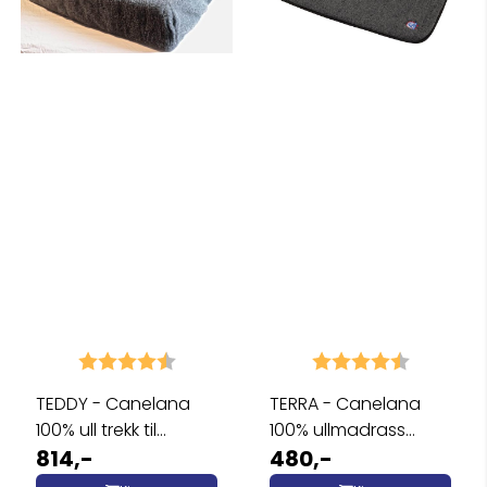
Karakter:
4.8 av 5 mulige
Karakter:
4.9 av 5 
TEDDY - Canelana
TERRA - Canelana
100% ull trekk til
100% ullmadrass
hundeseng
814,-
hund - vanntett ...
480,-