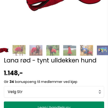
Lana rød - tynt ulldekken hund
1.148,-
Gir
34
bonuspoeng til medlemmer ved kjøp
Velg Str
Legg i handlekurv