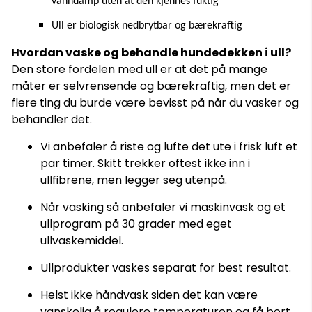
vanndamp uten at den kjennes fuktig
Ull er biologisk nedbrytbar og bærekraftig
Hvordan vaske og behandle hundedekken i ull?
Den store fordelen med ull er at det på mange
måter er selvrensende og bærekraftig, men det er
flere ting du burde være bevisst på når du vasker og
behandler det.
Vi anbefaler å riste og lufte det ute i frisk luft et
par timer. Skitt trekker oftest ikke inn i
ullfibrene, men legger seg utenpå.
Når vasking så anbefaler vi maskinvask og et
ullprogram på 30 grader med eget
ullvaskemiddel.
Ullprodukter vaskes separat for best resultat.
Helst ikke håndvask siden det kan være
vanskelig å regulere temperaturen og få bort