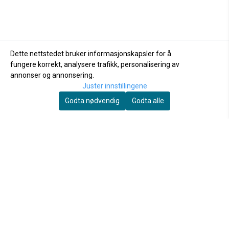
Dette nettstedet bruker informasjonskapsler for å
fungere korrekt, analysere trafikk, personalisering av
annonser og annonsering.
Juster innstillingene
Godta nødvendig
Godta alle
Canelana
Stasch ullvest dame
markeringsdekken-
treningsvest hund:
1.590,-
hund ...
498,-
Vårt mål er å lage funksjonelle og komfortable