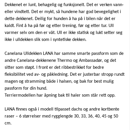
kan være vanskelig å regulere temperaturen og få bort
Dekkenet er lunt, behagelig og funksjonelt. Det er verken vann-
restene av såpene og skitt sammenlignet med
eller vindtett. Det er mykt, så hundene har god bevegelighet i
maskinvask. Sentrifugering gjør også at ullstoffet tørker
raskere og gir dårligere forhold for bakterievekst. Hvorfor
dette dekkenet. Deilig for hunden å ha på i bilen når det er
ulldekken? Ull har tre fantastiske egenskaper: Den varmer,
kaldt. Fint å ha på før og etter trening, før og etter tur. Ull
isolerer og puster. Å holde hundens muskler varme både
før og etter tur og trening kan virke skadeforebyggende
varmer selv om den er våt. Ull er ikke statisk og lukt setter seg
og vil hjelpe hunden med å restituere raskere. Hundens
ikke i ulldekken slik som i syntetiske dekken.
kropp trenger dermed ikke bruke unødig energi på å
holde kroppstemperaturen oppe. Bruk av ulldekken er
ypperlig mellom slipp på jaktprøver! Ulldekken kan være
Canelana Ulldekken LANA har samme smarte passform som de
nyttig for alle hunder uansett rase. Spesielt eldre hunder,
andre Canelana-dekkenene Thermo og Ambassadør, og det
hunder med skader eller artroser vil ofte ha dårligere
sirkulasjon og dermed fryse lettere. Ingen liker å fryse! Ull
sitter som støpt. I front er det ribbestrikket for bedre
bør være førstevalget for enhver hund på kalde og
fleksibilitet ved av- og påkledning. Det er justerbar stropp rundt
fuktige dager! Stikk gjerne hånda under dekkenet for å
kjenne om hunden er kald eller varm. Bildet under er en
magen og stramming både i halsen, og bak for best mulig
hund med AMBASSADØR ulldekken på, det er tatt med
passform for din hund.
FLIR termografikamera. (Det viser - beviser - at hunden
Terriermodellen har åpning bak til haler som står rett opp.
ikke har varmetap der den har dekken på seg.)
LANA finnes også i modell tilpasset dachs og andre kortbente
raser – 6 størrelser med rygglengde 30, 33, 36, 40, 45 og 50
cm.