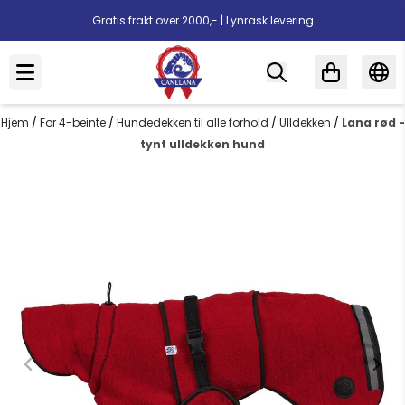
Hopp til innhold
Gratis frakt over 2000,- | Lynrask levering
Hjem
/
For 4-beinte
/
Hundedekken til alle forhold
/
Ulldekken
/
Lana rød -
tynt ulldekken hund