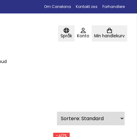
Om Canelana
Kontakt oss
Forhandlere
Språk
Konto
Min handlekurv
lbud
-40%