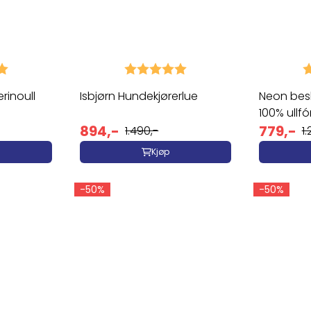
5.0 av 5 mulige
Karakter:
5.0 av 5 mulige
K
rinoull
Isbjørn Hundekjørerlue
Neon bes
100% ullf
894,-
779,-
1.490,-
1
Kjøp
-50%
-50%