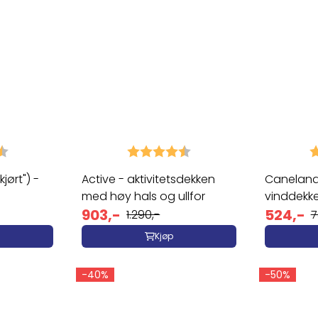
4.5 av 5 mulige
Karakter:
4.5 av 5 mulige
K
jørt") -
Active - aktivitetsdekken
Canelana
med høy hals og ullfor
vinddekk
903,-
524,-
1.290,-
7
Kjøp
-40%
-50%