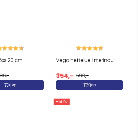
arakter:
4.7 av 5 mulige
Karakter:
4.8 av 5 mulig
5xs 20 cm
Vega hettelue i merinoull
354,-
86,-
590,-
Kjøp
Kjøp
-50%