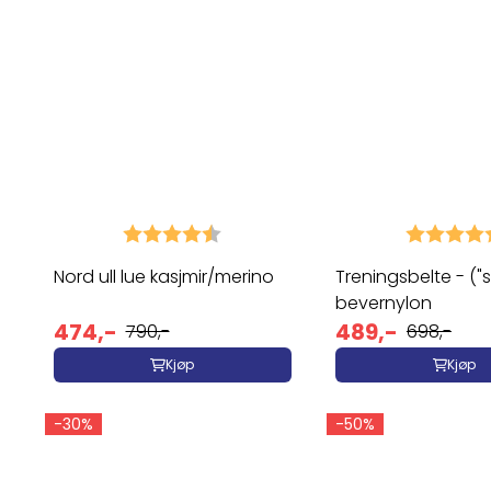
Karakter:
4.8 av 5 mulige
Karakter:
Nord ull lue kasjmir/merino
Treningsbelte - ("sk
bevernylon
474,-
489,-
790,-
698,-
Kjøp
Kjøp
-30%
-50%