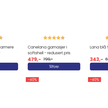
4.8 av 5 mulige
Karakter:
4.7 av 5 mulige
K
varmere
Canelana gamasjer i
Lana blå 
r
softshell - redusert pris
479,-
343,-
799,-
6
Kjøp
-40%
-40%