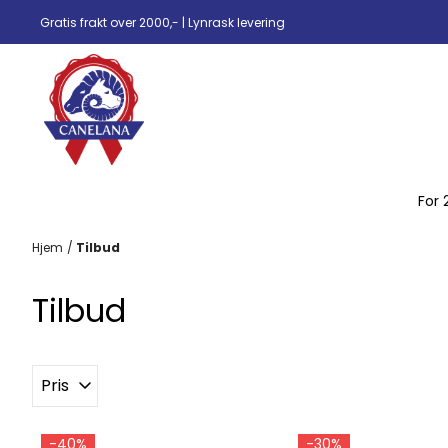
Hopp til innhold
Gratis frakt over 2000,- | Lynrask levering
For 
Hjem
/
Tilbud
Tilbud
Pris
-40%
-30%