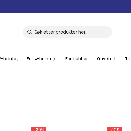
2-beinte
For 4-beinte
For klubber
Gavekort
Ti
-30%
-30%