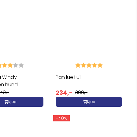
arakter:
3.0 av 5 mulige
Karakter:
5.0 av 5 mulig
 Windy
Pan lue i ull
en hund
234,-
49,-
390,-
Kjøp
Kjøp
-40%