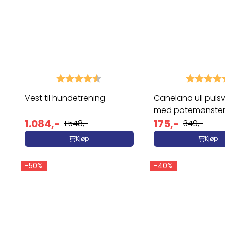
Karakter:
4.6 av 5 mulige
Karakter:
Vest til hundetrening
Canelana ull puls
med potemønste
1.084,-
175,-
1.548,-
349,-
Kjøp
Kjøp
-50%
-40%