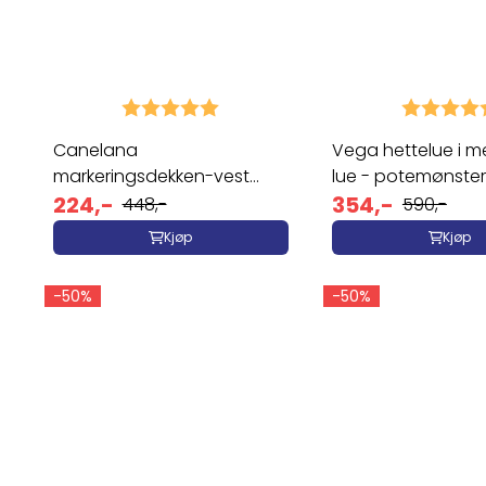
Karakter:
5.0 av 5 mulige
Karakter:
Canelana
Vega hettelue i me
markeringsdekken-vest
lue - potemønster
hund: hund med ...
224,-
354,-
448,-
590,-
Kjøp
Kjøp
-50%
-50%