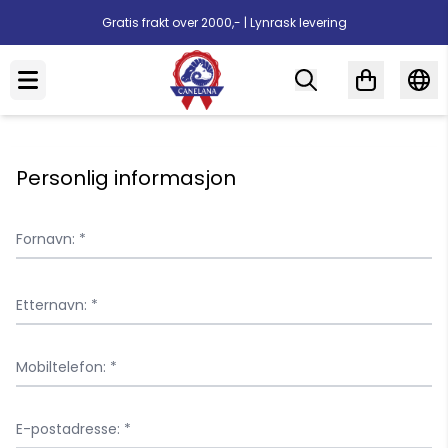
Hopp til innhold
Gratis frakt over 2000,- | Lynrask levering
Personlig informasjon
Fornavn: *
Etternavn: *
Mobiltelefon: *
E-postadresse: *