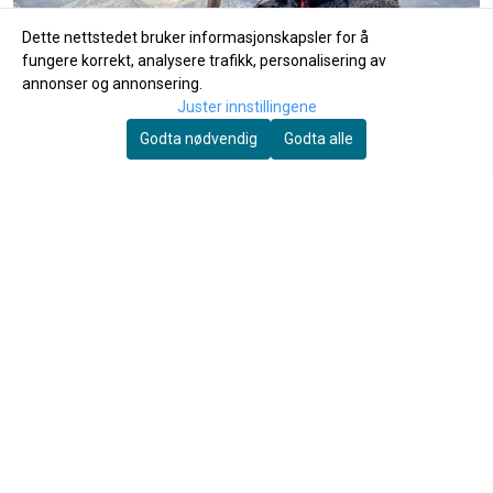
Ulljakker
Dette nettstedet bruker informasjonskapsler for å
fungere korrekt, analysere trafikk, personalisering av
Se produkter
annonser og annonsering.
Juster innstillingene
Godta nødvendig
Godta alle
Vårt mål er å lage funksjonelle og komfortable
produkter som dyr og mennesker elsker
KONTAKTINFORMASJON