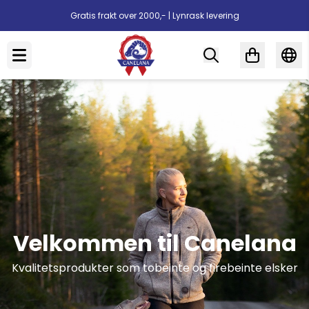
Hopp til innhold
Gratis frakt over 2000,- | Lynrask levering
Velkommen til Canelana
Kvalitetsprodukter som tobeinte og firebeinte elsker