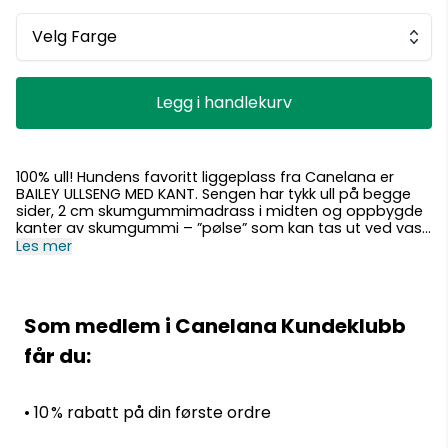
Velg Farge
Legg i handlekurv
100% ull! Hundens favoritt liggeplass fra Canelana er
BAILEY ULLSENG MED KANT. Sengen har tykk ull på begge
sider, 2 cm skumgummimadrass i midten og oppbygde
kanter av skumgummi – ”pølse” som kan tas ut ved vask
(glidelåsåpning rundt hele ytterkanten).
Les mer
Skumgummimadrassen i midten kan også tas ut ved
vask. Dette er den ullsengen hundene liker aller best -
fordi de kan ligge med hodet på kanten, og fordi sengen
har en ytterkant slik at hunder lett forstår at her er
Som medlem i Canelana Kundeklubb
plassen min, og den gir en følelse av trygghet. Standard
farger er grå og muldvarp (brun-grå). Størrelser og mål:
får du:
Ytre mål: 100×120, 80×100, 70×90, 60x80, 50×70. Kanten
er 10-12 cm bred, det gjør at når man tenker liggeflate, så
blir denne 20-25 cm mindre i hver retning enn de ytre
• 10 % rabatt på din første ordre
målene. Det er myke kanter, slik at sengen enkelt legges
inn i et bur som har litt mindre mål enn sengen. Mer om