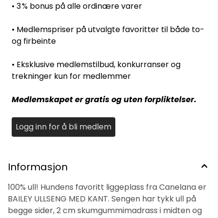
størrelser: 50/70 passer til små hunder (og katter) 60/80
• 3 % bonus på alle ordinære varer
til litt større, men små hunder. 70/90 passer til middels
store hunder, f.eks. Springer Spaniel, små fuglehunder og
border collie. 80/100 passer til litt større hunder, som
• Medlemspriser på utvalgte favoritter til både to-
store fuglehunder, labrador, golden 100/120 er for de
og firbeinte
største hundene, men - hvis man har nok gulvplass og
hunden liker å ligge utstrakt på siden, så er 100/120 det
beste valget også for de nest største hundene, så som
• Eksklusive medlemstilbud, konkurranser og
schäfer, labrador, golden osv.
trekninger kun for medlemmer
Medlemskapet er gratis og uten forpliktelser.
Logg inn for å bli medlem
Informasjon
100% ull! Hundens favoritt liggeplass fra Canelana er
BAILEY ULLSENG MED KANT. Sengen har tykk ull på
begge sider, 2 cm skumgummimadrass i midten og