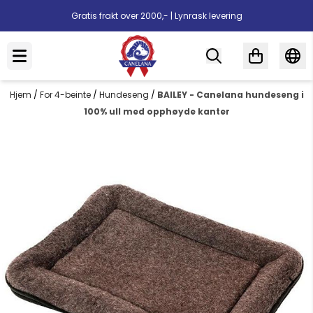
Hopp til innhold
Gratis frakt over 2000,- | Lynrask levering
Hjem
/
For 4-beinte
/
Hundeseng
/
BAILEY - Canelana hundeseng i
100% ull med opphøyde kanter