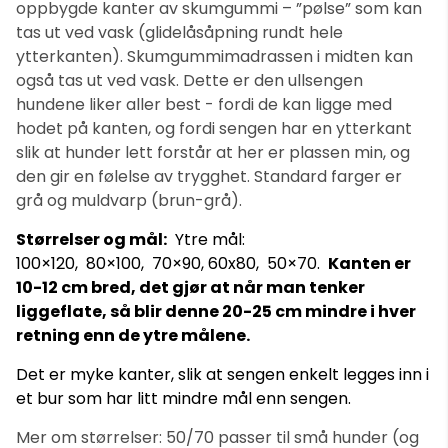
oppbygde kanter av skumgummi – ”pølse” som kan
tas ut ved vask (glidelåsåpning rundt hele
ytterkanten). Skumgummimadrassen i midten kan
også tas ut ved vask. Dette er den ullsengen
hundene liker aller best - fordi de kan ligge med
hodet på kanten, og fordi sengen har en ytterkant
slik at hunder lett forstår at her er plassen min, og
den gir en følelse av trygghet. Standard farger er
grå og muldvarp (brun-grå).
Størrelser og mål:
Ytre mål:
100×120, 80×100, 70×90, 60x80, 50×70.
Kanten er
10-12 cm bred, det gjør at når man tenker
liggeflate, så blir denne 20-25 cm mindre i hver
retning enn de ytre målene.
Det er myke kanter, slik at sengen enkelt legges inn i
et bur som har litt mindre mål enn sengen.
Mer om størrelser: 50/70 passer til små hunder (og